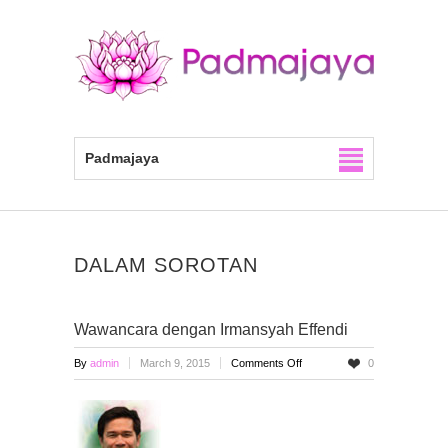
Padmajaya
DALAM SOROTAN
Wawancara dengan Irmansyah Effendi
on
By
admin
March 9, 2015
Comments Off
0
Wawancara
dengan
Irmansyah
Effendi