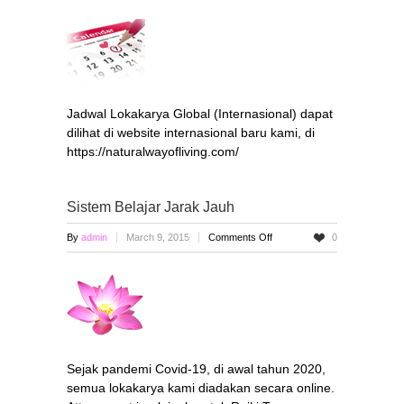
Jadwal
Kegiatan
Global
Jadwal Lokakarya Global (Internasional) dapat
dilihat di website internasional baru kami, di
https://naturalwayofliving.com/
Sistem Belajar Jarak Jauh
on
By
admin
March 9, 2015
Comments Off
0
Sistem
Belajar
Jarak
Jauh
Sejak pandemi Covid-19, di awal tahun 2020,
semua lokakarya kami diadakan secara online.